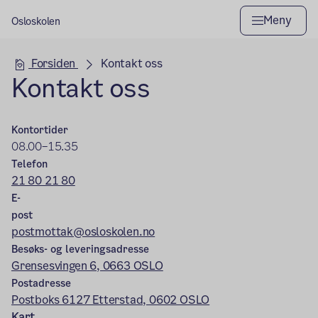
Meny
Osloskolen
Hovedseksjon
Forsiden
Kontakt oss
Kontakt oss
Kontortider
08.00–15.35
Telefon
21 80 21 80
E-
post
postmottak@osloskolen.no
Besøks- og leveringsadresse
Grensesvingen 6, 0663 OSLO
Postadresse
Postboks 6127 Etterstad, 0602 OSLO
Kart